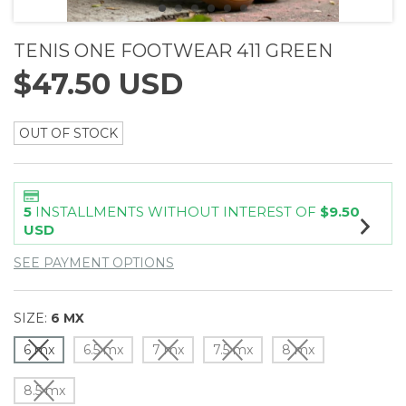
TENIS ONE FOOTWEAR 411 GREEN
$47.50 USD
OUT OF STOCK
5
INSTALLMENTS WITHOUT INTEREST OF
$9.50
USD
SEE PAYMENT OPTIONS
SIZE:
6 MX
6 mx
6.5 mx
7 mx
7.5 mx
8 mx
8.5 mx