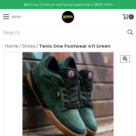
🔥Envíos Gratis en compras superiores a $899 MXN
MENU
0
Home
/
Shoes
/
Tenis One Footwear 411 Green