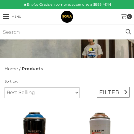
🔥Envíos Gratis en compras superiores a $899 MXN
MENU
0
Home
/
Products
Sort by:
FILTER