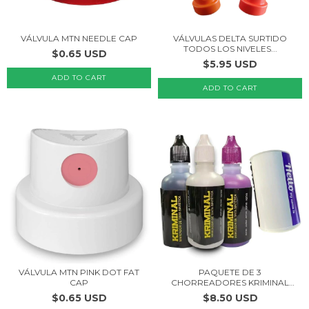
VÁLVULA MTN NEEDLE CAP
VÁLVULAS DELTA SURTIDO
TODOS LOS NIVELES...
$0.65 USD
$5.95 USD
VÁLVULA MTN PINK DOT FAT
PAQUETE DE 3
CAP
CHORREADORES KRIMINAL
DRIP...
$0.65 USD
$8.50 USD