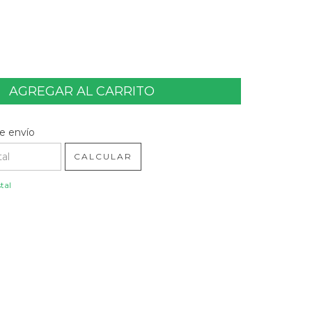
l CP:
CAMBIAR CP
e envío
CALCULAR
tal