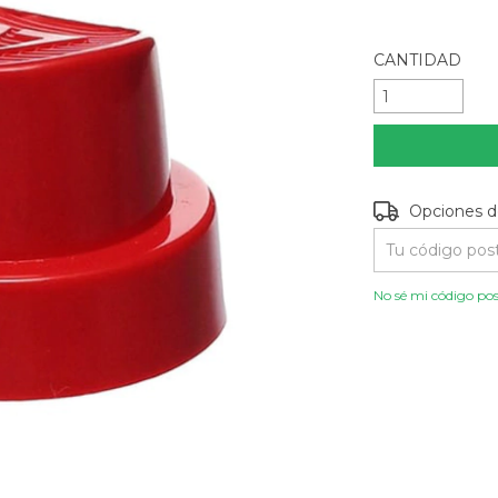
CANTIDAD
Entregas para e
Opciones d
No sé mi código pos