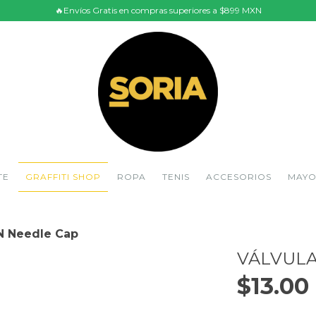
🔥Envíos Gratis en compras superiores a $899 MXN
TE
GRAFFITI SHOP
ROPA
TENIS
ACCESORIOS
MAY
N Needle Cap
VÁLVULA
$13.00