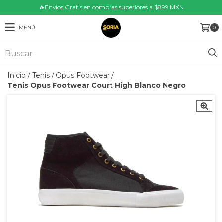
🔥Envíos Gratis en compras superiores a $899 MXN
MENÚ
0
Inicio
/
Tenis
/
Opus Footwear
/
Tenis Opus Footwear Court High Blanco Negro