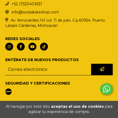
+52 (753)1403631
info@soriaskateshop.com
Av. ferrocarriles 141 col. 11 de julio. C.p.60954. Puerto
Lázaro Cárdenas, Michoacán
REDES SOCIALES
ENTÉRATE DE NUEVOS PRODUCTOS
SEGURIDAD Y CERTIFICACIONES
Al navegar por este sitio
aceptas el uso de cookies
para
COPYRIGHT SORIA SKATESHOP - 2026. TODOS LOS DERECHOS RESERVADOS.
agilizar tu experiencia de compra.