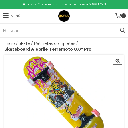
🔥Envíos Gratis en compras superiores a $899 MXN
MENÚ
0
Inicio
/
Skate
/
Patinetas completas
/
Skateboard Alebrije Terremoto 8.0" Pro