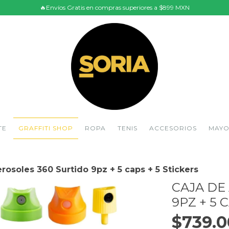
🔥Envíos Gratis en compras superiores a $899 MXN
TE
GRAFFITI SHOP
ROPA
TENIS
ACCESORIOS
MAY
rosoles 360 Surtido 9pz + 5 caps + 5 Stickers
CAJA DE
9PZ + 5 
$739.0