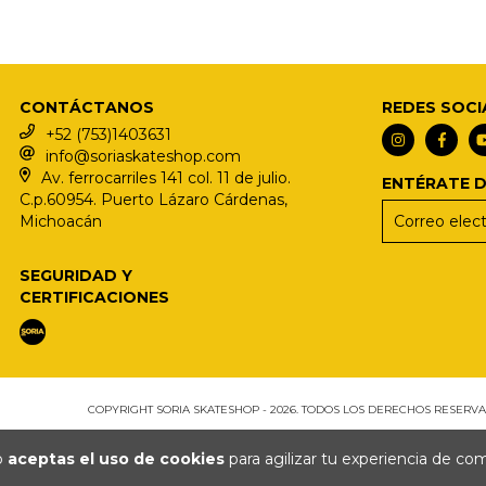
CONTÁCTANOS
REDES SOCI
+52 (753)1403631
info@soriaskateshop.com
Av. ferrocarriles 141 col. 11 de julio.
ENTÉRATE 
C.p.60954. Puerto Lázaro Cárdenas,
Michoacán
SEGURIDAD Y
CERTIFICACIONES
COPYRIGHT SORIA SKATESHOP - 2026. TODOS LOS DERECHOS RESERVA
io
aceptas el uso de cookies
para agilizar tu experiencia de co