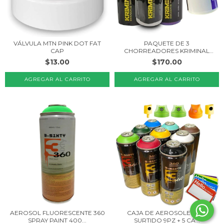
VÁLVULA MTN PINK DOT FAT
PAQUETE DE 3
CAP
CHORREADORES KRIMINAL
DRIP...
$13.00
$170.00
AEROSOL FLUORESCENTE 360
CAJA DE AEROSOLES 360
SPRAY PAINT 400...
SURTIDO 9PZ + 5 CA...