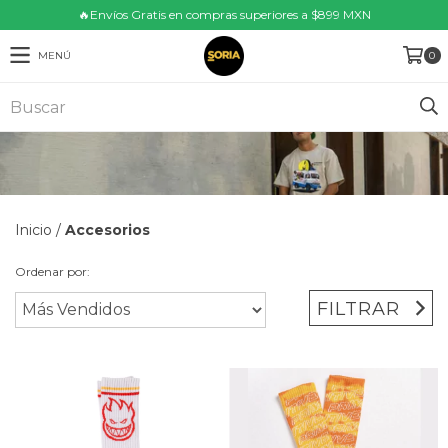
🔥Envíos Gratis en compras superiores a $899 MXN
MENÚ
0
Inicio
/
Accesorios
Ordenar por:
FILTRAR