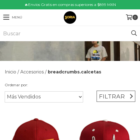
🔥Envíos Gratis en compras superiores a $899 MXN
MENÚ
0
Inicio
/
Accesorios
/
breadcrumbs.calcetas
Ordenar por:
FILTRAR